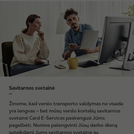
I
m
a
g
e
Savitarnos svetainė
Žinome, kad verslo transporto valdymas ne visada
yra lengvas – bet mūsų verslo kortelių savitarnos
svetainė Card E-Services pasirengusi Jūms
pagelbėti. Norime palengvinti Jūsų darbo dieną
suteikdami Jums savitarnos svetainę su