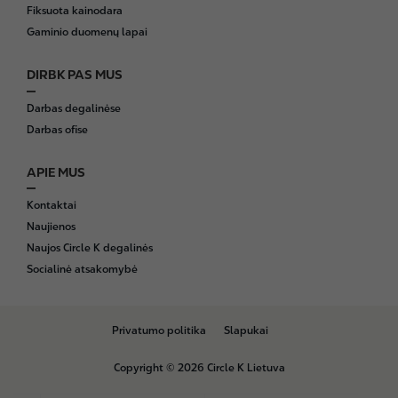
Fiksuota kainodara
Gaminio duomenų lapai
DIRBK PAS MUS
Darbas degalinėse
Darbas ofise
APIE MUS
Kontaktai
Naujienos
Naujos Circle K degalinės
Socialinė atsakomybė
B
Privatumo politika
Slapukai
o
t
Copyright © 2026 Circle K Lietuva
t
o