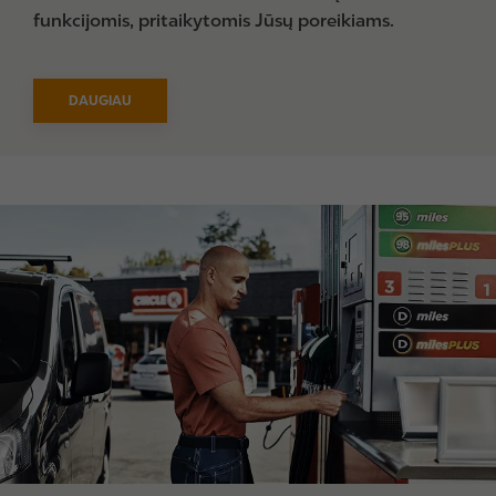
funkcijomis, pritaikytomis Jūsų poreikiams.
DAUGIAU
I
m
a
g
e