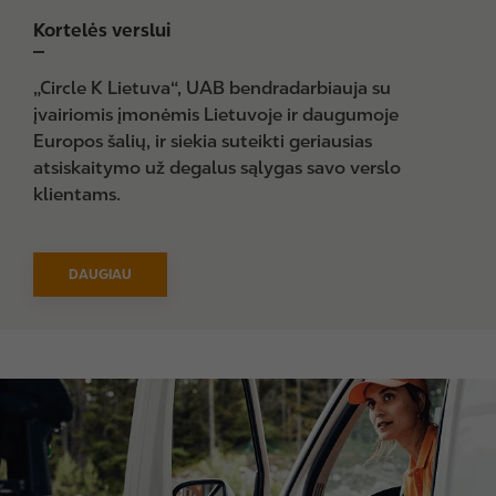
Kortelės verslui
„Circle K Lietuva“, UAB bendradarbiauja su
įvairiomis įmonėmis Lietuvoje ir daugumoje
Europos šalių, ir siekia suteikti geriausias
atsiskaitymo už degalus sąlygas savo verslo
klientams.
DAUGIAU
I
m
a
g