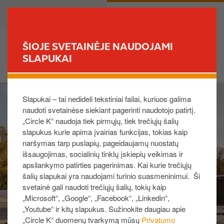
P
B
PRIVATE
BUSINESS
e
u
r
s
e
i
ŠIOJE SVETAINĖJE NAUDOJAMI
i
n
SLAPUKAI
FIND YOUR STORE
t
e
i
s
I
į
s
Slapukai – tai nedideli tekstiniai failai, kuriuos galima
m
p
naudoti svetainėse siekiant pagerinti naudotojo patirtį.
a
a
„Circle K“ naudoja tiek pirmųjų, tiek trečiųjų šalių
g
g
slapukus kurie apima įvairias funkcijas, tokias kaip
e
r
naršymas tarp puslapių, pageidaujamų nuostatų
i
išsaugojimas, socialinių tinklų įskiepių veikimas ir
n
apsilankymo patirties pagerinimas. Kai kurie trečiųjų
d
šalių slapukai yra naudojami turinio suasmeninimui. Ši
i
svetainė gali naudoti trečiųjų šalių, tokių kaip
„Microsoft“, „Google“, „Facebook“, „Linkedin“,
n
„Youtube“ ir kitų slapukus. Sužinokite daugiau apie
į
„Circle K“ duomenų tvarkymą mūsų
Privatumo
t