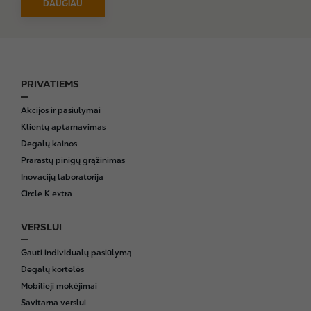
DAUGIAU
PRIVATIEMS
F
o
Akcijos ir pasiūlymai
o
Klientų aptarnavimas
t
Degalų kainos
e
Prarastų pinigų grąžinimas
r
Inovacijų laboratorija
Circle K extra
VERSLUI
Gauti individualų pasiūlymą
Degalų kortelės
Mobilieji mokėjimai
Savitarna verslui