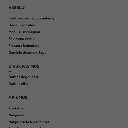
VERSLUI
Gauti individualų pasiūlymą
Degalų kortelės
Mobilieji mokėjimai
Savitarna verslui
Fiksuota kainodara
Gaminio duomenų lapai
DIRBK PAS MUS
Darbas degalinėse
Darbas ofise
APIE MUS
Kontaktai
Naujienos
Naujos Circle K degalinės