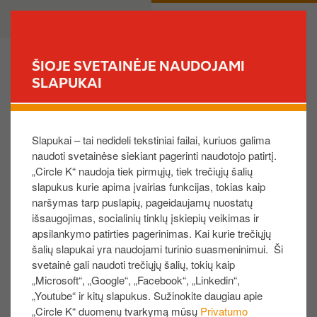
P
B
PRIVATE
BUSINESS
e
u
r
s
e
i
ŠIOJE SVETAINĖJE NAUDOJAMI
i
n
SLAPUKAI
FIND YOUR STORE
t
e
i
s
Vartotojo administravimas savitarnoje
į
s
Slapukai – tai nedideli tekstiniai failai, kuriuos galima
p
naudoti svetainėse siekiant pagerinti naudotojo patirtį.
a
Turėdami administratoriaus teises verslo
„Circle K“ naudoja tiek pirmųjų, tiek trečiųjų šalių
g
savitarnos svetainėje, Jūs galite pridėti naujus
slapukus kurie apima įvairias funkcijas, tokias kaip
r
vartotojus arba redaguoti esamų
naršymas tarp puslapių, pageidaujamų nuostatų
i
išsaugojimas, socialinių tinklų įskiepių veikimas ir
vartotojų prieigos galimybes. Pasirinkite
n
apsilankymo patirties pagerinimas. Kai kurie trečiųjų
«Vartotojų valdymas» spustelėdami savo vardą
d
šalių slapukai yra naudojami turinio suasmeninimui. Ši
dešinėje viršutinėje pusėje, pasirinkite „Nauji
i
svetainė gali naudoti trečiųjų šalių, tokių kaip
vartotojai, įveskite naujo
„Microsoft“, „Google“, „Facebook“, „Linkedin“,
n
vartotojo el.pašto adresą ir suteikite
„Youtube“ ir kitų slapukus. Sužinokite daugiau apie
į
prieigos galimybes.​
„Circle K“ duomenų tvarkymą mūsų
Privatumo
t