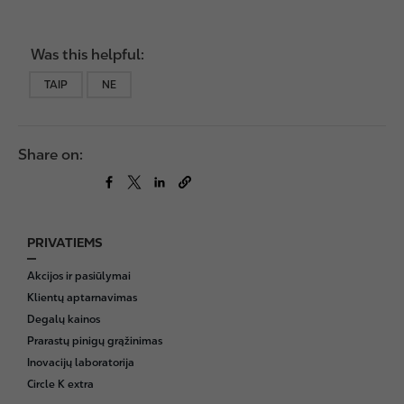
Was this helpful:
TAIP
NE
Share on:
PRIVATIEMS
F
o
Akcijos ir pasiūlymai
o
Klientų aptarnavimas
t
Degalų kainos
e
Prarastų pinigų grąžinimas
r
Inovacijų laboratorija
Circle K extra