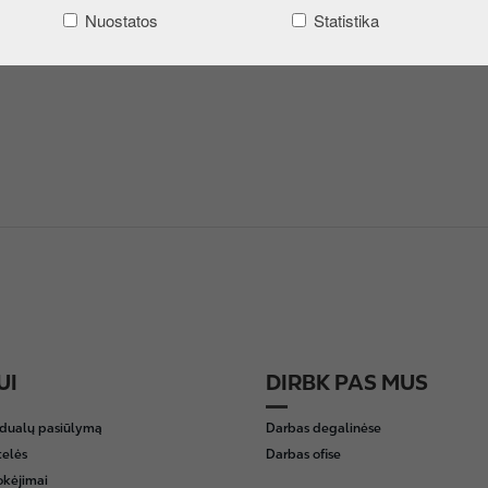
Nuostatos
Statistika
UI
DIRBK PAS MUS
idualų pasiūlymą
Darbas degalinėse
telės
Darbas ofise
okėjimai