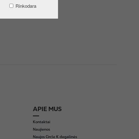
Rinkodara
APIE MUS
Kontaktai
Naujienos
Naujos Circle K degalinės