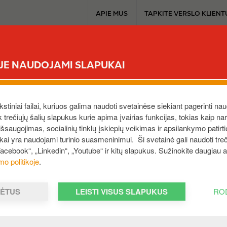
T
APIE MUS
TAPKITE VERSLO KLIENT
o
p
b
TAPKITE KLIENTU
SAVITARNA
PRODUKTAI
EXTRA
u
ĖJE NAUDOJAMI SLAPUKAI
s
i
n
e
ekstiniai failai, kuriuos galima naudoti svetainėse siekiant pagerinti nau
s
ek trečiųjų šalių slapukus kurie apima įvairias funkcijas, tokias kaip n
saugojimas, socialinių tinklų įskiepių veikimas ir apsilankymo patirt
s
ukai yra naudojami turinio suasmeninimui. Ši svetainė gali naudoti treči
m
Facebook“, „Linkedin“, „Youtube“ ir kitų slapukus. Sužinokite daugiau
e
mo politikoje
.
mo ir Jūsų įmonė buvo perduota išieškojimui, tuomet susisi
n
u
MĖTUS
LEISTI VISUS SLAPUKUS
RO
krinkite sąskaitos būseną bei įmonės balansą.​
s Card E Services – užsiregistruokite arba skaitykite daugia