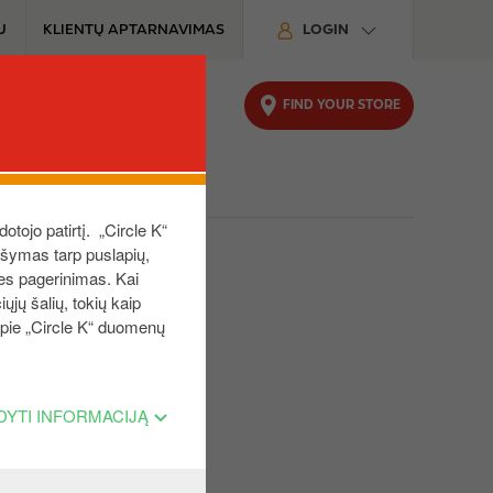
U
KLIENTŲ APTARNAVIMAS
LOGIN
FIND YOUR STORE
 VERSLUI
KODĖL CIRCLE K
dotojo patirtį. „Circle K“
aršymas tarp puslapių,
ies pagerinimas. Kai
ųjų šalių, tokių kaip
 apie „Circle K“ duomenų
ekite su mumis ir
DYTI INFORMACIJĄ
u paspaudę
ČIA
! ​