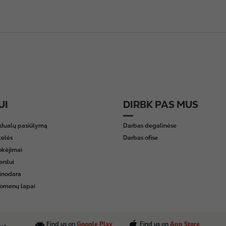
UI
DIRBK PAS MUS
idualų pasiūlymą
Darbas degalinėse
telės
Darbas ofise
okėjimai
erslui
inodara
omenų lapai
Find us on
Google Play
Find us on
App Store
uva