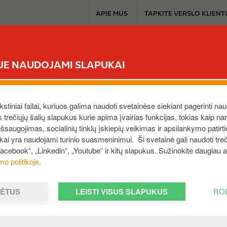
T
APIE MUS
TAPKITE VERSLO KLIENT
o
p
b
TAPKITE KLIENTU
SAVITARNA
PRODUKTAI
EXTRA
u
ĖJE NAUDOJAMI SLAPUKAI
s
i
ramėle
n
e
ekstiniai failai, kuriuos galima naudoti svetainėse siekiant pagerinti nau
s
ek trečiųjų šalių slapukus kurie apima įvairias funkcijas, tokias kaip n
I
saugojimas, socialinių tinklų įskiepių veikimas ir apsilankymo patirt
s
m
ukai yra naudojami turinio suasmeninimui. Ši svetainė gali naudoti treči
m
a
Facebook“, „Linkedin“, „Youtube“ ir kitų slapukus. Sužinokite daugiau
e
g
mo politikoje
.
n
e
u
MĖTUS
LEISTI VISUS SLAPUKUS
RO