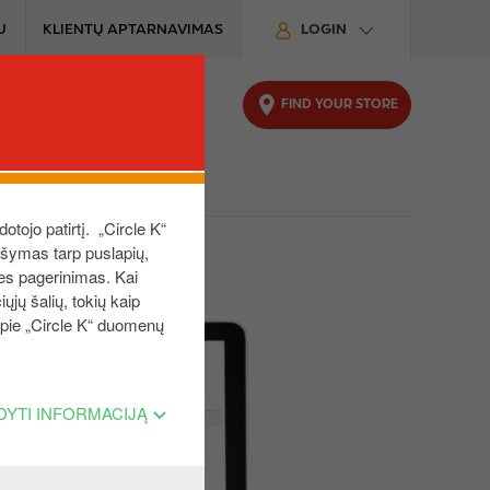
U
KLIENTŲ APTARNAVIMAS
LOGIN
FIND YOUR STORE
 VERSLUI
KODĖL CIRCLE K
dotojo patirtį. „Circle K“
aršymas tarp puslapių,
ies pagerinimas. Kai
ųjų šalių, tokių kaip
 apie „Circle K“ duomenų
DYTI INFORMACIJĄ