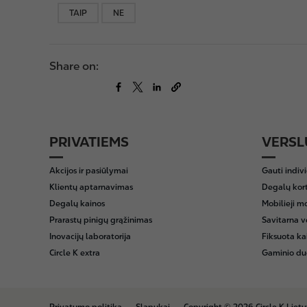
TAIP
NE
Share on:
PRIVATIEMS
VERSL
F
o
Akcijos ir pasiūlymai
Gauti indiv
o
Klientų aptarnavimas
Degalų kor
t
Degalų kainos
Mobilieji m
e
Prarastų pinigų grąžinimas
Savitarna v
r
Inovacijų laboratorija
Fiksuota ka
Circle K extra
Gaminio du
B
Privatumo politika
Slapukai
Copyright © 2026 Circle K Liet