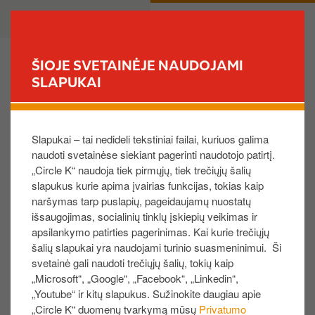
P
B
PRIVATE
BUSINESS
e
u
r
s
e
i
ŠIOJE SVETAINĖJE NAUDOJAMI
i
n
SLAPUKAI
FIND YOUR STORE
t
e
i
s
Ar galiu pakeisti jau įsigytų kortelių gavėjo
į
s
kontaktinius duomenis?
Slapukai – tai nedideli tekstiniai failai, kuriuos galima
p
naudoti svetainėse siekiant pagerinti naudotojo patirtį.
a
„Circle K“ naudoja tiek pirmųjų, tiek trečiųjų šalių
g
Galite atnaujinti gavėjo kontaktinius duomenis,
slapukus kurie apima įvairias funkcijas, tokias kaip
r
įskaitant el. pašto adresą, kuriuo bus išsiųsta „Circle
naršymas tarp puslapių, pageidaujamų nuostatų
i
K“ dovanų kortelė. Norėdami atlikti šį pakeitimą,
išsaugojimas, socialinių tinklų įskiepių veikimas ir
n
atlikite toliau nurodytus veiksmus.
apsilankymo patirties pagerinimas. Kai kurie trečiųjų
d
šalių slapukai yra naudojami turinio suasmeninimui. Ši
Prisijunkite prie
„Circle K“ dovanų kortelių verslui
i
svetainė gali naudoti trečiųjų šalių, tokių kaip
paskyros
čia
.
„Microsoft“, „Google“, „Facebook“, „Linkedin“,
n
Eikite į
„Užsakymų informacija“.
„Youtube“ ir kitų slapukus. Sužinokite daugiau apie
į
„Circle K“ duomenų tvarkymą mūsų
Privatumo
Spauskite ant Užsakymo ID, kurį norite redaguoti.
t