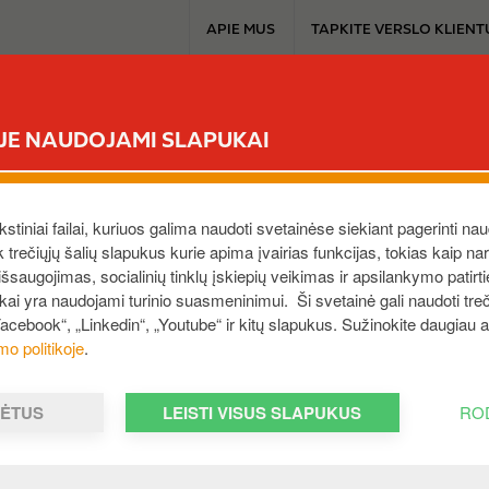
T
APIE MUS
TAPKITE VERSLO KLIENT
o
p
b
TAPKITE KLIENTU
SAVITARNA
PRODUKTAI
EXTRA
u
ĖJE NAUDOJAMI SLAPUKAI
s
i
ima naudotis daugiau nei vieną kartą?
n
e
ekstiniai failai, kuriuos galima naudoti svetainėse siekiant pagerinti nau
s
ek trečiųjų šalių slapukus kurie apima įvairias funkcijas, tokias kaip n
nkamas kiekis lėšų, galite ja naudotis įsigydami pirkinius. J
saugojimas, socialinių tinklų įskiepių veikimas ir apsilankymo patirt
s
i
čia.
ukai yra naudojami turinio suasmeninimui. Ši svetainė gali naudoti treči
m
Facebook“, „Linkedin“, „Youtube“ ir kitų slapukus. Sužinokite daugiau
e
mo politikoje
.
n
u
MĖTUS
LEISTI VISUS SLAPUKUS
RO