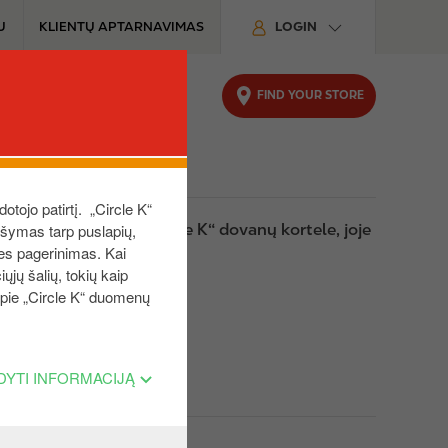
U
KLIENTŲ APTARNAVIMAS
LOGIN
FIND YOUR STORE
 VERSLUI
KODĖL CIRCLE K
dotojo patirtį. „Circle K“
aršymas tarp puslapių,
eigu, pasinaudojus „Circle K“ dovanų kortele, joje
ies pagerinimas. Kai
ųjų šalių, tokių kaip
 apie „Circle K“ duomenų
DYTI INFORMACIJĄ