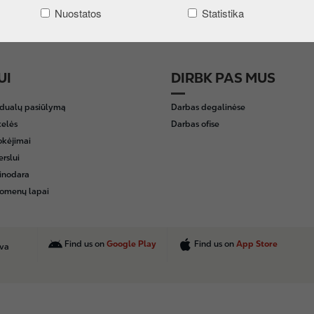
Nuostatos
Statistika
UI
DIRBK PAS MUS
idualų pasiūlymą
Darbas degalinėse
telės
Darbas ofise
okėjimai
erslui
inodara
omenų lapai
Find us on
Google Play
Find us on
App Store
uva