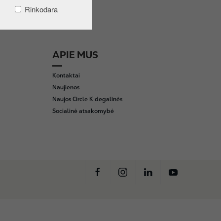
Rinkodara
APIE MUS
Kontaktai
Naujienos
Naujos Circle K degalinės
Socialinė atsakomybė