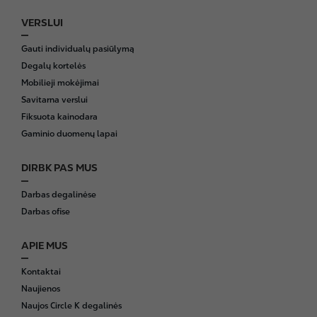
VERSLUI
Gauti individualų pasiūlymą
Degalų kortelės
Mobilieji mokėjimai
Savitarna verslui
Fiksuota kainodara
Gaminio duomenų lapai
DIRBK PAS MUS
Darbas degalinėse
Darbas ofise
APIE MUS
Kontaktai
Naujienos
Naujos Circle K degalinės