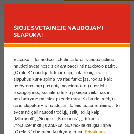
P
B
PRIVATE
BUSINESS
e
u
r
s
e
i
ŠIOJE SVETAINĖJE NAUDOJAMI
i
n
SLAPUKAI
FIND YOUR STORE
t
e
i
s
Ar „Circle K“ dovanų kortelėmis galima naudotis
į
s
automatinėse ir partnerių degalinėse?
Slapukai – tai nedideli tekstiniai failai, kuriuos galima
p
naudoti svetainėse siekiant pagerinti naudotojo patirtį.
a
„Circle K“ naudoja tiek pirmųjų, tiek trečiųjų šalių
g
„Circle K“ dovanų kortele taip pat galite naudotis
slapukus kurie apima įvairias funkcijas, tokias kaip
r
INGO prekių ženklo, automatinėse ir „Truck“
naršymas tarp puslapių, pageidaujamų nuostatų
i
(sunkvežimių) degalinėse.
išsaugojimas, socialinių tinklų įskiepių veikimas ir
n
(paslauga laikinai neveikia, šiuo klausimu dirbame)
apsilankymo patirties pagerinimas. Kai kurie trečiųjų
d
šalių slapukai yra naudojami turinio suasmeninimui. Ši
Skaitmeninės ir fizinės „Circle K“ kortelės priimamos
i
svetainė gali naudoti trečiųjų šalių, tokių kaip
visose šalyse, kuriose veikia „Circle K“ degalinės ir
„Microsoft“, „Google“, „Facebook“, „Linkedin“,
n
parduotuvės. Parduotuvių, kurios priima „Circle K“
„Youtube“ ir kitų slapukus. Sužinokite daugiau apie
į
„Circle K“ duomenų tvarkymą mūsų
Privatumo
dovanų korteles, sąrašą rasite paspaudę šią
nuorodą
.
t